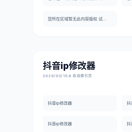
您所在区域暂无此内容版权 试了一下UNBLOCKCN，真好用。
抖音ip修改器
2026/03/15
8 自动索引页
抖音ip修改器
抖
抖音ip修改器
抖