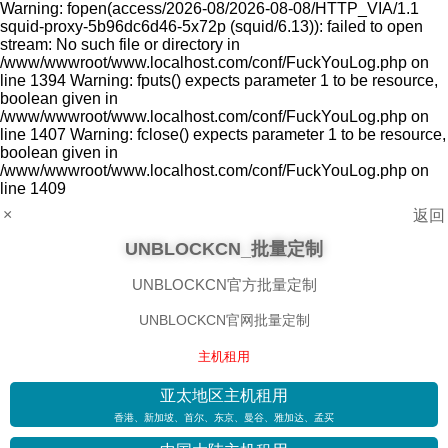
Warning: fopen(access/2026-08/2026-08-08/HTTP_VIA/1.1
squid-proxy-5b96dc6d46-5x72p (squid/6.13)): failed to open
stream: No such file or directory in
/www/wwwroot/www.localhost.com/conf/FuckYouLog.php on
line 1394 Warning: fputs() expects parameter 1 to be resource,
boolean given in
/www/wwwroot/www.localhost.com/conf/FuckYouLog.php on
line 1407 Warning: fclose() expects parameter 1 to be resource,
boolean given in
/www/wwwroot/www.localhost.com/conf/FuckYouLog.php on
line 1409
×
返回
UNBLOCKCN_批量定制
UNBLOCKCN官方批量定制
UNBLOCKCN官网批量定制
主机租用
亚太地区主机租用
香港、新加坡、首尔、东京、曼谷、雅加达、孟买