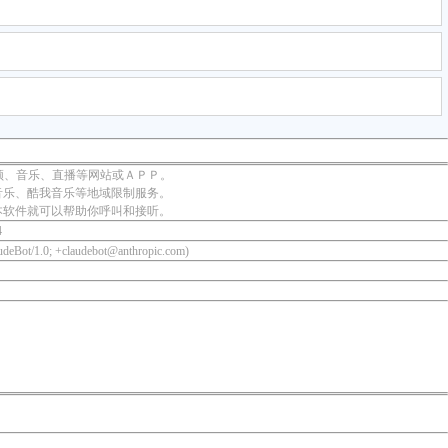
频、音乐、直播等网站或ＡＰＰ。
音乐、酷我音乐等地域限制服务。
本软件就可以帮助你呼叫和接听。
4
udeBot/1.0; +claudebot@anthropic.com)