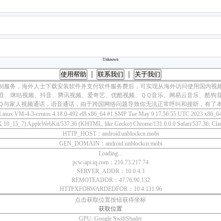
Unknown
|
|
使用帮助
联系我们
关于我们
制服务，海外人士下载安装软件并支付软件服务费后，可实现从海外访问使用国内视
音、咪咕视频、抖音、腾讯视频、爱奇艺、优酷视频、ＱＱ音乐、网易云音乐、酷狗
Ｑ与家人视频通话，语音通话，由于跨国网络问题导致你无法正常呼叫和接听，有了
Linux VM-4-3-centos 4.18.0-492.el8.x86_64 #1 SMP Tue May 9 17:56:55 UTC 2023 x86_6
 X 10_15_7) AppleWebKit/537.36 (KHTML, like Gecko) Chrome/131.0.0.0 Safari/537.36; Cla
HTTP_HOST：android.unblockcn.mobi
GEN_DOMAIN：android.unblockcn.mobi
Loading...
pcw-api.iq.com：216.73.217.74
SERVER_ADDR：10.0.4.3
REMOTEADDR：47.76.90.132
HTTPXFORWARDEDFOR：10.4.131.96
点击获取位置按钮获得坐标
获取位置
GPU:
Google SwiftShader