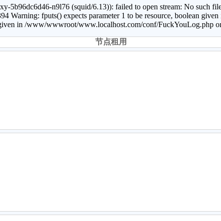
b96dc6d46-n9l76 (squid/6.13)): failed to open stream: No such file 
Warning: fputs() expects parameter 1 to be resource, boolean giv
ean given in /www/wwwroot/www.localhost.com/conf/FuckYouLog.php on
节点租用