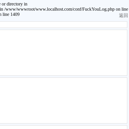
or directory in
en in /www/wwwroot/www.localhost.com/conf/FuckYouLog.php on line
 line 1409
返回