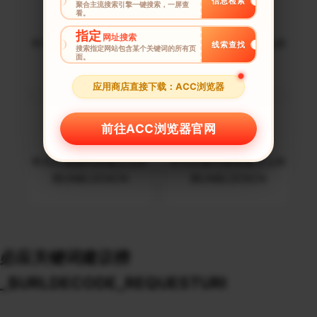
信息检索
聚合主流搜索引擎一键搜索，一屏查
看。
指定
网址搜索
华为云做中国加速怎么样
华为云做回国加速怎么样
线索查找
搜索指定网站包含某个关键词的所有页
面。
用UNBLOCKCN
用UNBLOCKCN
应用商店直接下载：ACC浏览器
前往ACC浏览器官网
华为云做国内加速怎么样
华为云做大陆加速怎么样
用UNBLOCKCN
用UNBLOCKCN
必应关键词建议榜
_$URLDECODE_REQUESTURI