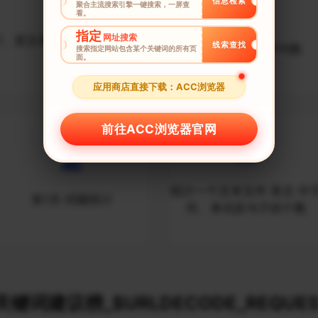
信息检索
聚合主流搜索引擎一键搜索，一屏查
看。
指定
网址搜索
1、英文单词词频统计和检索
线索查找
统计名词解释:平均数
搜索指定网站包含某个关键词的所有页
系统
面。
应用商店直接下载：ACC浏览器
前往ACC浏览器官网
统计一个文本文件 英文 中
第1关:词频统计
符、单词及句子的个数
键词建议榜_$URLDECODE_REQUES