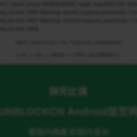
 squid-proxy-5b96dc6d46-rnpqn (squid/6.13)): failed t
n line 1394 Warning: fputs() expects parameter 1 to 
n line 1407 Warning: fclose() expects parameter 1 to
p on line 1409
免责申明：本页部分文字均由ＡＩ生成，不代表官方立场，如有侵权请联系我们
ＡＩ语音，ＡＩ配音，ＡＩ网络回国，ＡＩ引擎算法，就选大香蕉网络旗下ＡＩ
UNBLOCKCN Android版官
看国内视频 听国内音乐