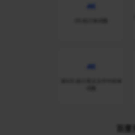
05:统计单词数
第9关:统计英文文件中的单
词数
百度关