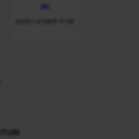
描述统计名词解释:平均数
字
TURI