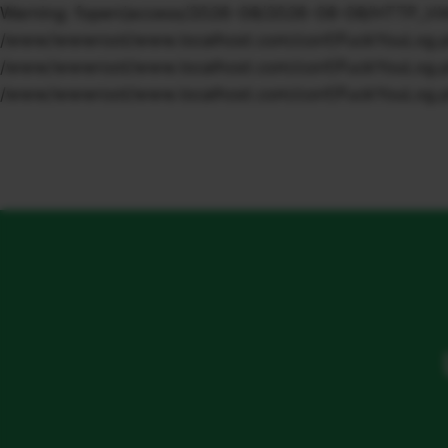
Warning: fopen(access/2026-08/2026-08-08/HTTP_VIA/1.1
/www/wwwroot/www.localhost.com/conf/FuckYouLog.php o
/www/wwwroot/www.localhost.com/conf/FuckYouLog.php o
/www/wwwroot/www.localhost.com/conf/FuckYouLog.ph