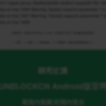
1 squid-proxy-5b96dc6d46-dn9m5 (squid/6.13)): failed 
n line 1394 Warning: fputs() expects parameter 1 to 
n line 1407 Warning: fclose() expects parameter 1 to
p on line 1409
免责申明：本页部分文字均由ＡＩ生成，不代表官方立场，如有侵权请联系我们
ＡＩ语音，ＡＩ配音，ＡＩ网络回国，ＡＩ引擎算法，就选大香蕉网络旗下ＡＩ
UNBLOCKCN Android版官
看国内视频 听国内音乐