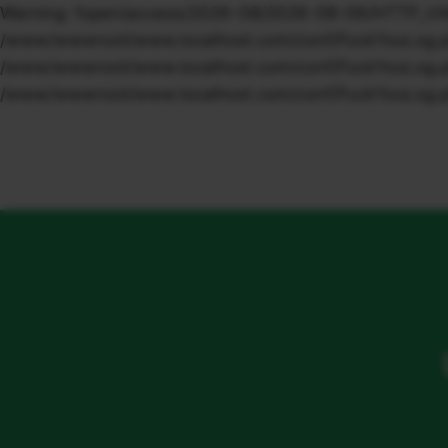
Warning: fopen(access/2026-08/2026-08-06/HTTP_VIA/1.
/www/wwwroot/www.localhost.com/conf/FuckYouLog.php o
/www/wwwroot/www.localhost.com/conf/FuckYouLog.php o
/www/wwwroot/www.localhost.com/conf/FuckYouLog.ph