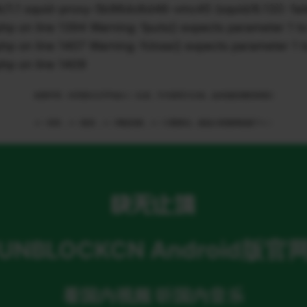
1 squid-proxy-5b96dc6d46-vmc45 (squid/6.13)): failed 
n line 1394 Warning: fputs() expects parameter 1 to 
n line 1407 Warning: fclose() expects parameter 1 to
p on line 1409
免责申明：本页部分文字均由ＡＩ生成，不代表官方立场，如有侵权请联系我们
ＡＩ语音，ＡＩ配音，ＡＩ网络回国，ＡＩ引擎算法，就选大香蕉网络旗下ＡＩ
UNBLOCKCN Android版官
看国内视频 听国内音乐