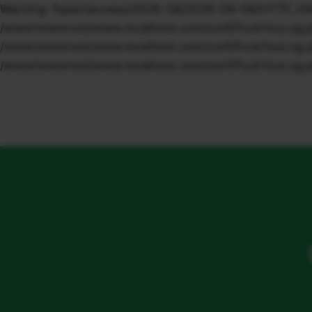
Warning: fopen(access/2026-08/2026-08-08/HTTP_VIA/1.
/www/wwwroot/www.localhost.com/conf/FuckYouLog.php o
/www/wwwroot/www.localhost.com/conf/FuckYouLog.php o
/www/wwwroot/www.localhost.com/conf/FuckYouLog.ph