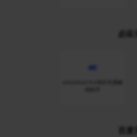
必应关
unlocktool 6.0海外高通解
锁助手
百度关