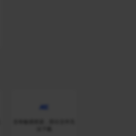
无
含有敏感资源，部分文件无
法下载