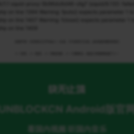
 squid-proxy-5b96dc6d46-cllg7 (squid/6.13)): failed t
n line 1394 Warning: fputs() expects parameter 1 to 
n line 1407 Warning: fclose() expects parameter 1 to
p on line 1409
免责申明：本页部分文字均由ＡＩ生成，不代表官方立场，如有侵权请联系我们
ＡＩ语音，ＡＩ配音，ＡＩ网络回国，ＡＩ引擎算法，就选大香蕉网络旗下ＡＩ
UNBLOCKCN Android版官
看国内视频 听国内音乐