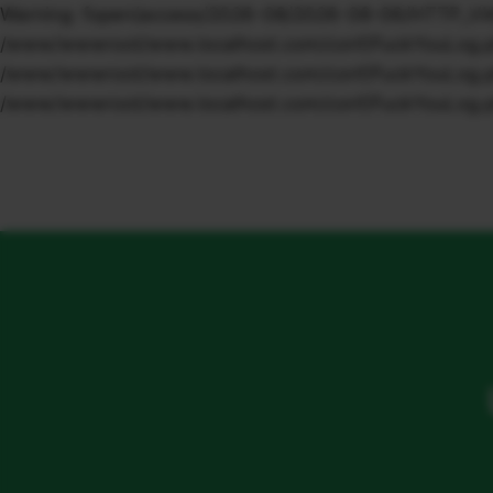
Warning: fopen(access/2026-08/2026-08-06/HTTP_VIA/1.1
/www/wwwroot/www.localhost.com/conf/FuckYouLog.php o
/www/wwwroot/www.localhost.com/conf/FuckYouLog.php o
/www/wwwroot/www.localhost.com/conf/FuckYouLog.ph