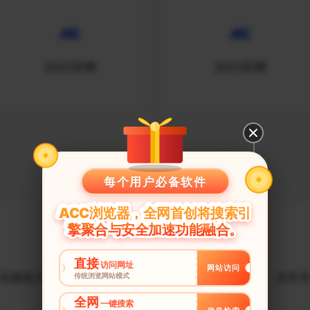
2022官网
2023官网
网站引流
每个用户必备软件
ACC浏览器，全网首创将搜索引
擎聚合与安全加速功能融合。
直接
访问网址
网站访问
应版权方要求，文件无法下
根据当地法律法规，文件
传统浏览网站模式
载
法下载
全网
一键搜索