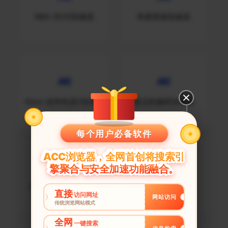
NBA 2K20加速器
风暴英雄加速器
Xbox-战争机器5加速器
废品机械师加速器
每个用户必备软件
ACC浏览器，全网首创将搜索引
擎聚合与安全加速功能融合。
CarX漂移赛车加速器
守望先锋加速器
直接
访问网址
网站访问
传统浏览网站模式
全网
一键搜索