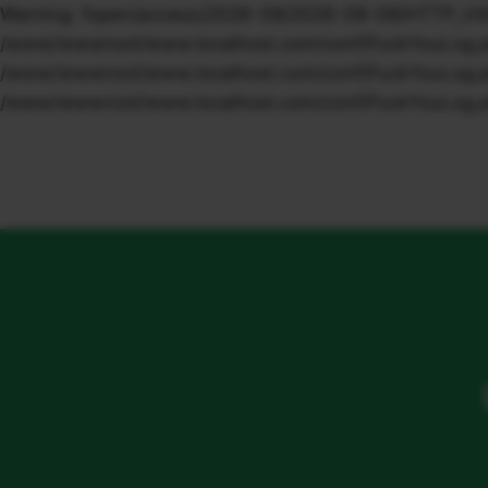
Warning: fopen(access/2026-08/2026-08-08/HTTP_VIA/1.
/www/wwwroot/www.localhost.com/conf/FuckYouLog.php o
/www/wwwroot/www.localhost.com/conf/FuckYouLog.php o
/www/wwwroot/www.localhost.com/conf/FuckYouLog.ph