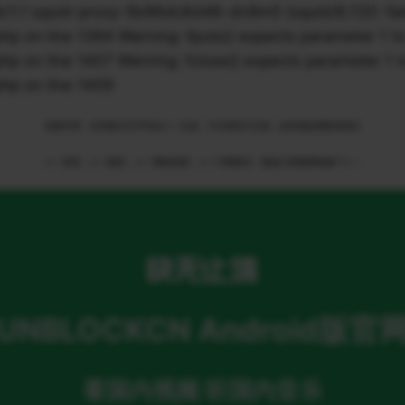
1 squid-proxy-5b96dc6d46-dn9m5 (squid/6.13)): failed 
n line 1394 Warning: fputs() expects parameter 1 to 
n line 1407 Warning: fclose() expects parameter 1 to
p on line 1409
免责申明：本页部分文字均由ＡＩ生成，不代表官方立场，如有侵权请联系我们
ＡＩ语音，ＡＩ配音，ＡＩ网络回国，ＡＩ引擎算法，就选大香蕉网络旗下ＡＩ
UNBLOCKCN Android版官
看国内视频 听国内音乐