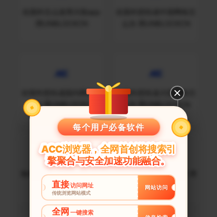
在国外怎么使用大陆app
在国外想转成中国网络怎
用UNBLOCKCN
么办 用UNBLOCKCN
在国外想转成国内网络怎
在国外想转成大陆网络怎
么办 用UNBLOCKCN
么办 用UNBLOCKCN
每个用户必备软件
ACC浏览器，全网首创将搜索引
擎聚合与安全加速功能融合。
海外下载中国电脑软件 用
海外下载国内电脑软件 用
直接
UNBLOCKCN
UNBLOCKCN
访问网址
网站访问
传统浏览网站模式
全网
一键搜索