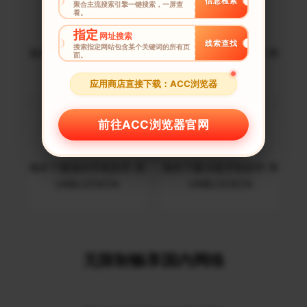
信息检索
聚合主流搜索引擎一键搜索，一屏查
看。
指定
网址搜索
线索查找
搜索指定网站包含某个关键词的所有页
海外下载大陆电脑软件 用
海外下载中国手机软件 用
面。
UNBLOCKCN
UNBLOCKCN
应用商店直接下载：ACC浏览器
前往ACC浏览器官网
海外下载国内手机软件 用
海外下载大陆手机软件 用
UNBLOCKCN
UNBLOCKCN
无限制畅享国内网络